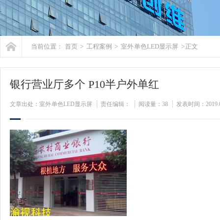
当前位置：
首页
>
工程案例
>
室外 单色LED显示屏
> 正文
银行营业厅多个 P10半户外单红
文章出处：室外 单色LED显示屏
责任编辑：
阅读量：
38
发表时间：2019.0