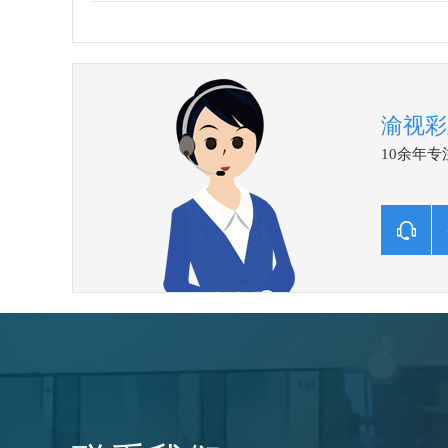
渝视彩
10余年